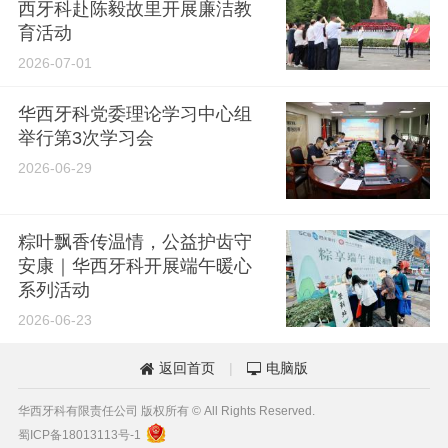
西牙科赴陈毅故里开展廉洁教
育活动
2026-07-01
华西牙科党委理论学习中心组
举行第3次学习会
2026-06-29
粽叶飘香传温情，公益护齿守
安康｜华西牙科开展端午暖心
系列活动
2026-06-23
返回首页
|
电脑版


华西牙科有限责任公司 版权所有 © All Rights Reserved.
蜀ICP备18013113号-1