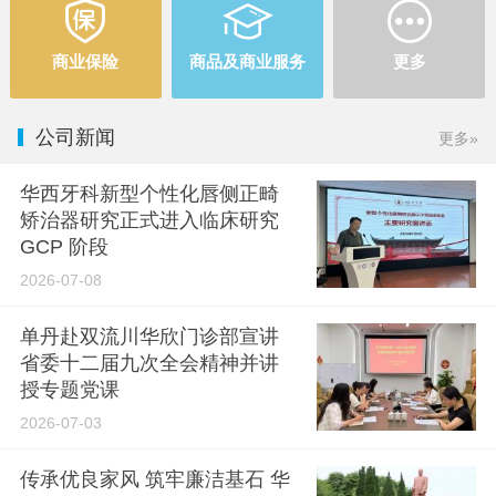



商业保险
商品及商业服务
更多
公司新闻
更多»
华西牙科新型个性化唇侧正畸
矫治器研究正式进入临床研究
GCP 阶段
2026-07-08
单丹赴双流川华欣门诊部宣讲
省委十二届九次全会精神并讲
授专题党课
2026-07-03
传承优良家风 筑牢廉洁基石 华