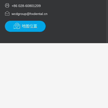

+86 028-60801209

wcdgroup@hxdental.cn

地图位置