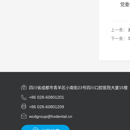
党委
上一条：
下一条：

四川省成都市青羊区小南街23号四川口腔医院大厦15楼

+86 028-60801201

+86 028-60801209

wcdgroup@hxdental.cn