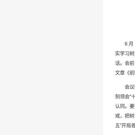
6 
实学习树
话。会前
文章《前
会议
刻领会“
认同。要
戒，把树
五”开局