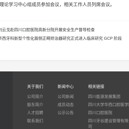
理论学习中心组成员参加会议，相关工作人员列席会议。
刘云戈赴四川口腔医院高新分院开展安全生产督导检查
华西牙科新型个性化唇侧正畸矫治器研究正式进入临床研究 GCP 阶段
关于我们
新闻中心
相关链接
公司简介
公司新闻
四川能源发展集团
股东简介
成员动态
四川大学华西口腔医学
人才招聘
公示公告
四川口腔医院
联系我们
四川牙谷建设管理有限
司