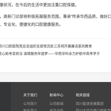
康状况，在今后的生活中更加注重口腔保健。
，高新门诊部将积极拓展服务范围，秉承“传承华西品质，做好
、专业化、便捷化的口腔健康服务。
四川口腔医院党总支组织支部党员赴三苏祠开展廉洁家风教育
爱心助考显担当 温情服务伴逐梦——华西牙科全力护航中高考学子
关于我们
新闻中心
相关链接
公司简介
公司新闻
四川能源发展集团
股东简介
成员动态
四川大学华西口腔医学