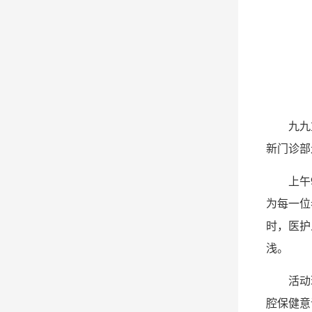
九九
新门诊部
上午
为每一位
时，医护
浅。
活动
腔保健意