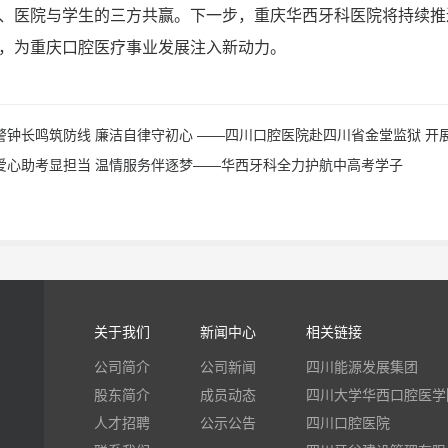
、医院与学生的三方共赢。下一步，重庆华西牙科医院将持续推
，为重庆口腔医疗事业发展注入新动力。
警钟长鸣筑防线 廉洁自律守初心 ——四川口腔医院赴四川省金堂监狱 开
爱心助考显担当 温情服务伴逐梦——华西牙科全力护航中高考学子
关于我们
新闻中心
相关链接
公司简介
公司新闻
四川能源发展集团
股东简介
成员动态
四川大学华西口腔医学
人才招聘
公示公告
四川口腔医院