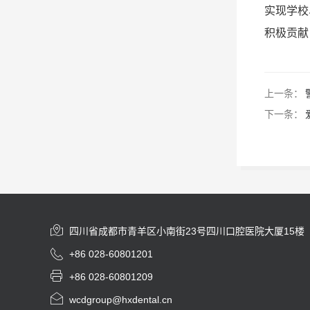
实现学校
积极贡献
上一条：
下一条：

四川省成都市青羊区小南街23号四川口腔医院大厦15楼

+86 028-60801201

+86 028-60801209

wcdgroup@hxdental.cn