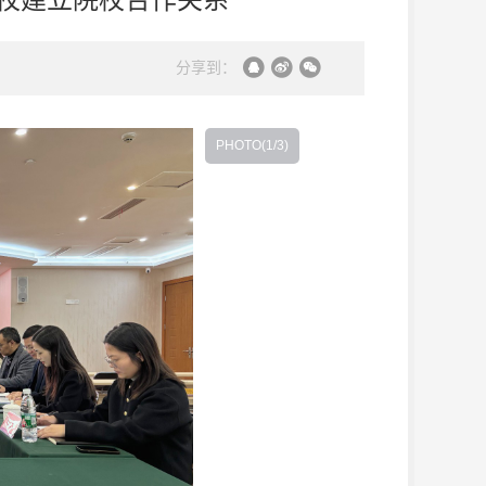
分享到：
PHOTO(
1
/3)