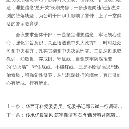
造，理想信念“总开关”长期失修，一步步走向违纪违法深
渊的堕落轨迹，为公司干部职工敲响了警钟，上了一堂鲜
活的警示教育课。
会议要求全体干部：一是坚定理想信念，牢记初心使
命，强化宗旨意识，真正悟透党中央大政方针，时时处处
向党中央看齐，扎实贯彻党中央决策部署。二是深刻汲取
教训，知敬畏、存戒惧、守底线，自觉筑牢防腐拒变
的“防火墙”，守住底线、不碰红线。三是不断提高思想政
治素质，增强党性修养，从思想深处拧紧螺丝，真正做到
心有所戒、行有所止。
上一条：
华西牙科党委委员、纪委书记邓云斌一行调研汕头口腔医院
下一条：
传承优良家风 筑牢廉洁基石 华西牙科赴陈毅故里开展廉洁教育活动