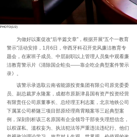
PHOTO(
1
/2)
为做好以案促改“后半篇文章”，根据开展“五个一教育
警示”活动安排，1月6日，华西牙科召开党风廉洁教育专
题会，在家班子成员、中层副职以上管理人员集中观看廉
洁教育警示片《清除国企蛀虫——靠企吃企典型案件警示
录》。
该警示录选取云南省能源投资集团有限公司原党委委
员、副总裁罗永隆案，成都市原新津县国有资产投资经营
有限责任公司原董事长、总经理王利志案，北京地铁公司
下属某公司桥隧三项目部原经理商霄顺案等三起典型案
例，深刻剖析该三名原国有企业领导干部丧失理想信念，
以权谋私、滥权妄为、执法犯法等严重违法违纪行。他们
忽视政治理论学习，放弃对人生观、世界观、价值观的改