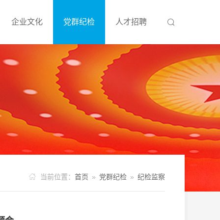
企业文化
党群纪检
人才招聘



当前位置：
首页
»
党群纪检
»
纪检监察