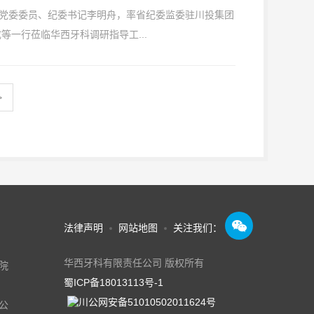
团党委委员、纪委书记李明舟，率省纪委监委驻川投集团
一行莅临华西牙科调研指导工...
>

法律声明
网站地图
关注我们：
华西牙科有限责任公司 版权所有
院
蜀ICP备18013113号-1
川公网安备51010502011624号
公