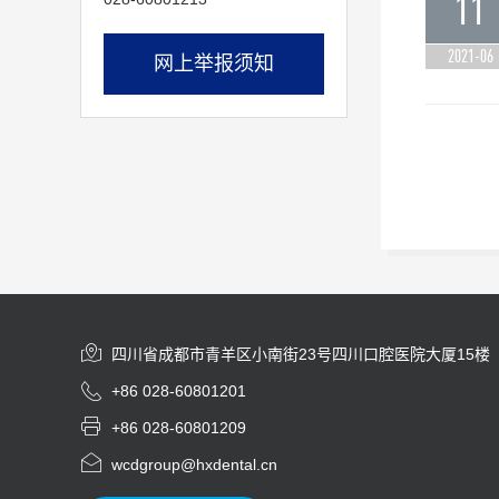
11
2021-06
网上举报须知

四川省成都市青羊区小南街23号四川口腔医院大厦15楼

+86 028-60801201

+86 028-60801209

wcdgroup@hxdental.cn