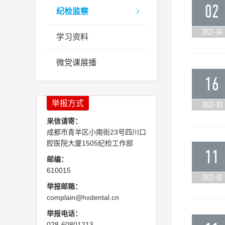
02
纪检监察

2022-04
学习资料
微党课展播
16
举报方式
2022-03
来信请寄：
成都市青羊区小南街23号四川口
腔医院大厦1505纪检工作部
11
邮编：
610015
2022-02
举报邮箱：
complain@hxdental.cn
举报电话：
028-60801213