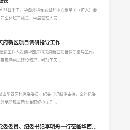
题会
月31日下午，华西牙科党委召开中心组学习（扩大）会
全体班子成员、中层管理人员...
天府新区项目调研指导工作
纪检部工作人员到华西牙科天府新区项目调研指导工作。
现场施工建设情况，听取了天...
会议由华西牙科党委委员、纪委书记赵艳主持，全体纪委
地所属公司专兼职纪检工作...
省纪委监委驻川投集团纪检监察组组长、川投集团党委委员、纪委书记李明舟一行莅临华西牙科调研指导工作