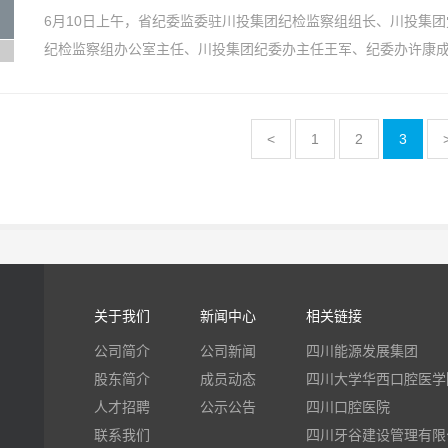
6月10日上午，省纪委监委驻川投集团纪检监察组组长、川投集
纪检监察组办公室主任、川投集团纪委办主任王军、纪委办许康成等
<
1
2
3
关于我们
新闻中心
相关链接
公司简介
公司新闻
四川能源发展集团
股东简介
成员动态
四川大学华西口腔医学
人才招聘
公示公告
四川口腔医院
联系我们
四川牙谷建设管理有限